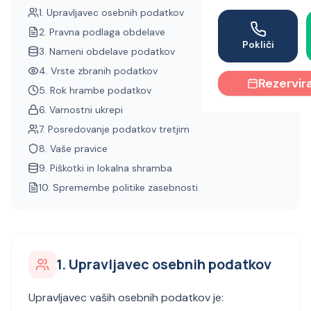
1. Upravljavec osebnih podatkov
2. Pravna podlaga obdelave
Pokliči
3. Nameni obdelave podatkov
4. Vrste zbranih podatkov
Rezervira
5. Rok hrambe podatkov
6. Varnostni ukrepi
7. Posredovanje podatkov tretjim
8. Vaše pravice
9. Piškotki in lokalna shramba
10. Spremembe politike zasebnosti
1. Upravljavec osebnih podatkov
Upravljavec vaših osebnih podatkov je: