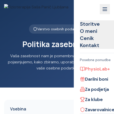
Storitve
Varstvo osebnih podatkov
O meni
Cenik
Politika zasebnosti
Kontakt
Vaša zasebnost nam je pomembna. V nadaljevanju
Posebne ponudbe
pojasnjujemo, kako zbiramo, uporabljamo in varujemo
vaše osebne podatke.
PhysioLab+
Darilni boni
Za podjetja
Za klube
Vsebina
Zavarovalnic