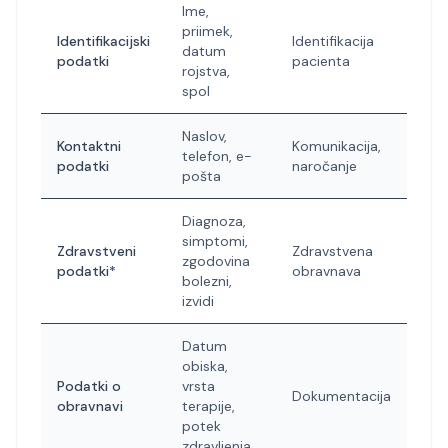
Ime,
priimek,
Identifikacijski
Identifikacija
datum
podatki
pacienta
rojstva,
spol
Naslov,
Kontaktni
Komunikacija,
telefon, e-
podatki
naročanje
pošta
Diagnoza,
simptomi,
Zdravstveni
Zdravstvena
zgodovina
podatki*
obravnava
bolezni,
izvidi
Datum
obiska,
Podatki o
vrsta
Dokumentacija
obravnavi
terapije,
potek
zdravljenja