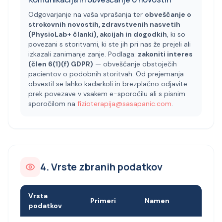
Odgovarjanje na vaša vprašanja ter
obveščanje o
strokovnih novostih, zdravstvenih nasvetih
(PhysioLab+ članki), akcijah in dogodkih
, ki so
povezani s storitvami, ki ste jih pri nas že prejeli ali
izkazali zanimanje zanje. Podlaga:
zakoniti interes
(člen 6(1)(f) GDPR)
— obveščanje obstoječih
pacientov o podobnih storitvah. Od prejemanja
obvestil se lahko kadarkoli in brezplačno odjavite
prek povezave v vsakem e-sporočilu ali s pisnim
sporočilom na
fizioterapija@sasapanic.com
.
4. Vrste zbranih podatkov
Vrsta
Primeri
Namen
podatkov