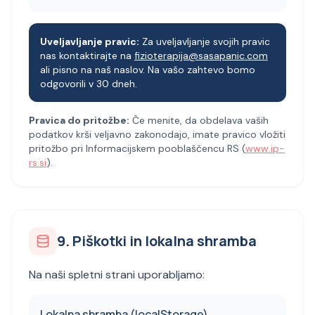
Uveljavljanje pravic:
Za uveljavljanje svojih pravic
nas kontaktirajte na
fizioterapija@sasapanic.com
ali pisno na naš naslov. Na vašo zahtevo bomo
odgovorili v 30 dneh.
Pravica do pritožbe:
Če menite, da obdelava vaših
podatkov krši veljavno zakonodajo, imate pravico vložiti
pritožbo pri Informacijskem pooblaščencu RS (
www.ip-
rs.si
).
9. Piškotki in lokalna shramba
Na naši spletni strani uporabljamo:
Lokalna shramba (localStorage)