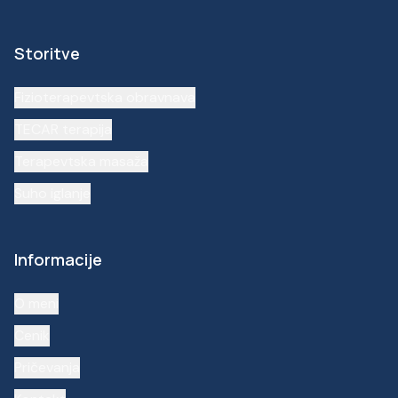
Storitve
Fizioterapevtska obravnava
TECAR terapija
Terapevtska masaža
Suho iglanje
Informacije
O meni
Cenik
Pričevanja