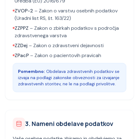
Uredba (EU) 2016/679
ZVOP-2
– Zakon o varstvu osebnih podatkov
(Uradni list RS, št. 163/22)
ZZPPZ
– Zakon o zbirkah podatkov s področja
zdravstvenega varstva
ZZDej
– Zakon o zdravstveni dejavnosti
ZPacP
– Zakon o pacientovih pravicah
Pomembno:
Obdelava zdravstvenih podatkov se
izvaja na podlagi zakonske obveznosti za izvajanje
zdravstvenih storitev, ne le na podlagi privolitve.
3. Nameni obdelave podatkov
Vaše osebne podatke zbiramo in obdelujemo za