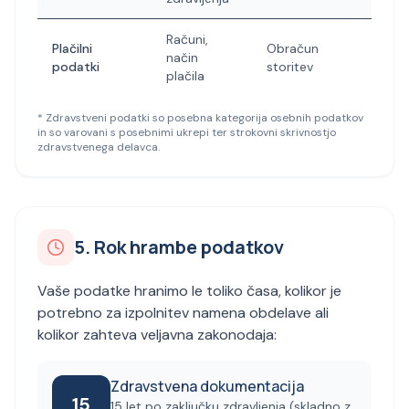
Računi,
Plačilni
Obračun
način
podatki
storitev
plačila
* Zdravstveni podatki so posebna kategorija osebnih podatkov
in so varovani s posebnimi ukrepi ter strokovni skrivnostjo
zdravstvenega delavca.
5. Rok hrambe podatkov
Vaše podatke hranimo le toliko časa, kolikor je
potrebno za izpolnitev namena obdelave ali
kolikor zahteva veljavna zakonodaja:
Zdravstvena dokumentacija
15
15 let po zaključku zdravljenja (skladno z