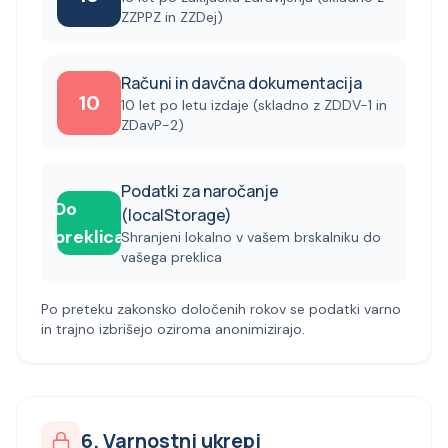
ZZPPZ in ZZDej)
Računi in davčna dokumentacija
10
10 let po letu izdaje (skladno z ZDDV-1 in
ZDavP-2)
Podatki za naročanje
Do
(localStorage)
preklica
Shranjeni lokalno v vašem brskalniku do
vašega preklica
Po preteku zakonsko določenih rokov se podatki varno
in trajno izbrišejo oziroma anonimizirajo.
6. Varnostni ukrepi