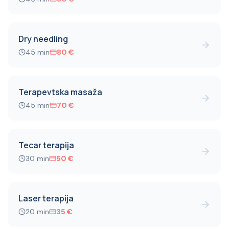
Dry needling
45
min
80
€
Terapevtska masaža
45
min
70
€
Tecar terapija
30
min
50
€
Laser terapija
20
min
35
€