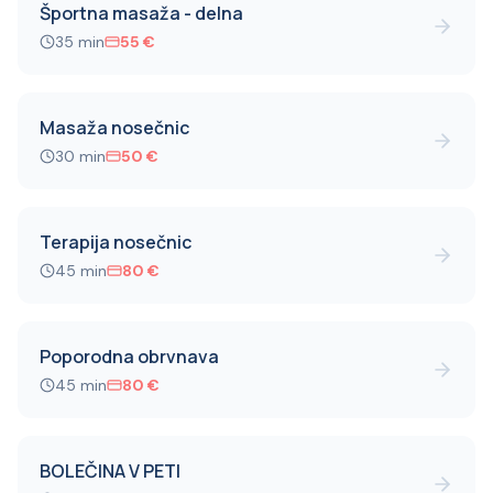
Športna masaža - delna
35
min
55
€
Masaža nosečnic
30
min
50
€
Terapija nosečnic
45
min
80
€
Poporodna obrvnava
45
min
80
€
BOLEČINA V PETI