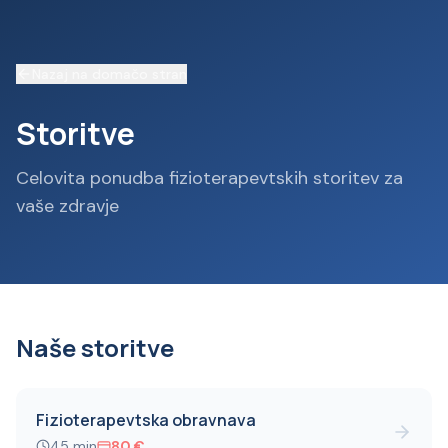
Nazaj na domačo stran
Storitve
Celovita ponudba fizioterapevtskih storitev za
vaše zdravje
Naše storitve
Fizioterapevtska obravnava
45
min
80
€