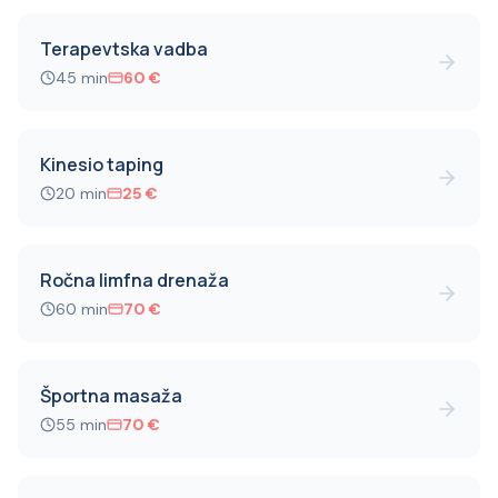
Terapevtska vadba
45
min
60
€
Kinesio taping
20
min
25
€
Ročna limfna drenaža
60
min
70
€
Športna masaža
55
min
70
€