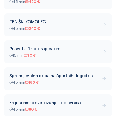
45
min
420
€
TENIŠKI KOMOLEC
45
min
240
€
Posvet s fizioterapevtom
15
min
30
€
Spremljevalna ekipa na športnih dogodkih
45
min
150
€
Ergonomsko svetovanje - delavnica
45
min
80
€