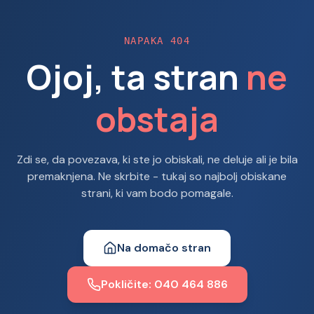
NAPAKA 404
Ojoj, ta stran
ne
obstaja
Zdi se, da povezava, ki ste jo obiskali, ne deluje ali je bila
premaknjena. Ne skrbite - tukaj so najbolj obiskane
strani, ki vam bodo pomagale.
Na domačo stran
Pokličite: 040 464 886