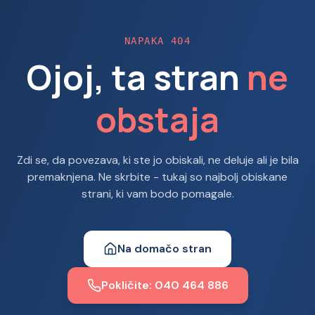
NAPAKA 404
Ojoj, ta stran
ne
obstaja
Zdi se, da povezava, ki ste jo obiskali, ne deluje ali je bila
premaknjena. Ne skrbite - tukaj so najbolj obiskane
strani, ki vam bodo pomagale.
Na domačo stran
Pokličite: 040 464 886